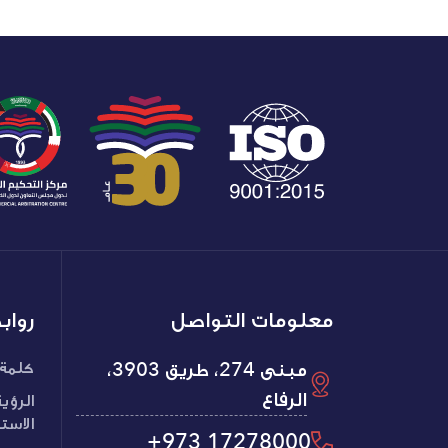
معلومات التواصل
رواب
مبنى 274، طريق 3903،
كلمة 
الرفاع
الرؤي
الاست
+973 17278000