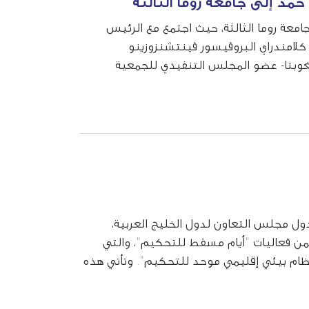
 حمد إلى جامعة روما الثالثة
 جامعة روما الثالثة، حيث اجتمع مع الرئيس
كلامندراي البروفيسور فينتشنزوزينو
غوبتا- عضو المجلس التنفيذي للجمعية
 اللجنة الإستشارية للمركز، وتم ...
دول مجلس التعاون لدول الخليج العربية،
ضمن فعاليات "أيام مسقط للتحكيم"، والتي
وان "معاً أقوى &ndash; بناء نظام بيئي إقليمي موحد للتحكيم". وتأتي هذه
المبادرات الخليجية الرامية ...