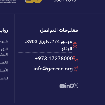
معلومات التواصل
رواب
مبنى 274، طريق 3903،
كلمة 
الرفاع
الرؤي
الاست
+973 17278000
اللجن
info@gcccac.org
الأخبا
تواصل