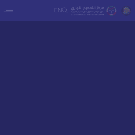
يطلق مركز التحكيم التجاري لدول مجلس التعاون لدول الخليج العربية
مبادرة خدمة الاستشارات القانونية لدعم المنشآت الصغيرة والمتوسطة
EN
في دول مجلس التعاون الخليجي.
يمكنكم تقديم طلب الاستشارة بسهولة عبر البوابة، وسيقوم الفريق
المختص بمراجعة الطلب وتوجيهكم إلى الخطوات التالية.
تقديم طلب استشارة قانونية