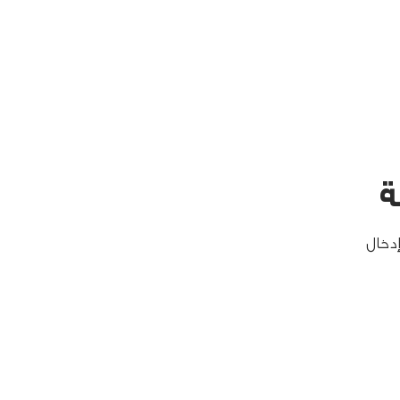
ة
إدخال